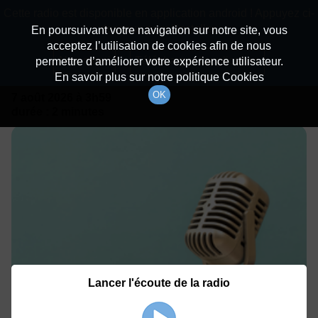
batiradio
Cette radio est disponible en application android ! Appuyez ci-
Description du canal
dessous pour l'installer.
En poursuivant votre navigation sur notre site, vous
acceptez l’utilisation de cookies afin de nous
En Direct
Non merci
Télécharger l'application
permettre d’améliorer votre expérience utilisateur.
En savoir plus sur notre politique Cookies
OK
7 août 2026
à 3h59
durée : 2 minutes
Lancer l'écoute de la radio