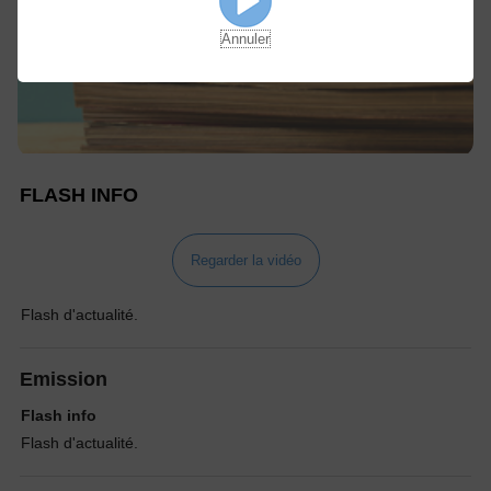
Annuler
FLASH INFO
Regarder la vidéo
Flash d'actualité.
Emission
Flash info
Flash d'actualité.