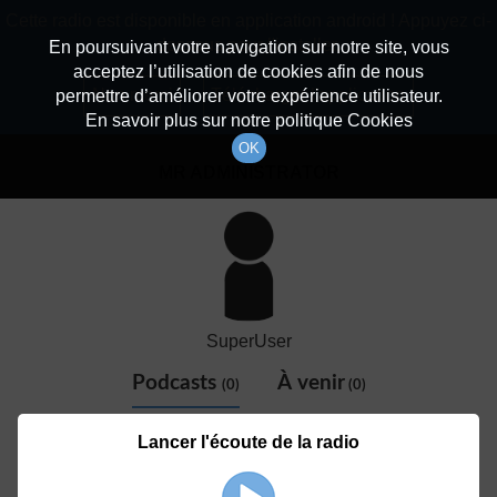
batiradio
Cette radio est disponible en application android ! Appuyez ci-
Description du canal
dessous pour l'installer.
En poursuivant votre navigation sur notre site, vous
acceptez l’utilisation de cookies afin de nous
Détail De L'animateur
Non merci
Télécharger l'application
permettre d’améliorer votre expérience utilisateur.
En savoir plus sur notre politique Cookies
OK
MR ADMINISTRATOR
SuperUser
Podcasts
À venir
(0)
(0)
Aucun élément disponible
Lancer l'écoute de la radio