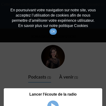
batiradio
Cette radio est disponible en application android ! Appuyez ci-
Description du canal
dessous pour l'installer.
En poursuivant votre navigation sur notre site, vous
acceptez l’utilisation de cookies afin de nous
Détail De L'animateur
Non merci
Télécharger l'application
permettre d’améliorer votre expérience utilisateur.
En savoir plus sur notre politique Cookies
OK
JOHANNA ZILBERSTEIN
Podcasts
À venir
(1)
(1)
Lancer l'écoute de la radio