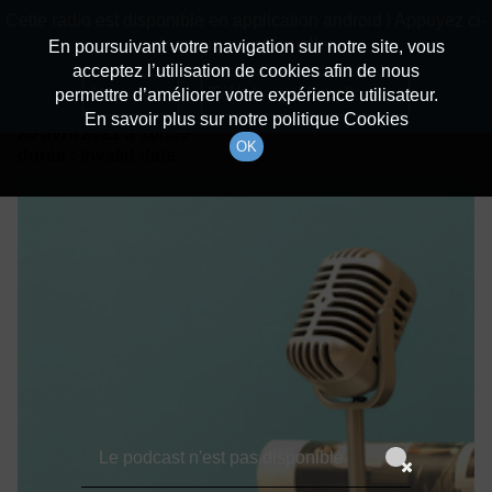
batiradio
Cette radio est disponible en application android ! Appuyez ci-
Description du canal
dessous pour l'installer.
En poursuivant votre navigation sur notre site, vous
acceptez l’utilisation de cookies afin de nous
Détails De L'épisode
Non merci
Télécharger l'application
permettre d’améliorer votre expérience utilisateur.
En savoir plus sur notre politique Cookies
28 avril 2021
à 10h59
OK
durée : Invalid date
Le podcast n'est pas disponible