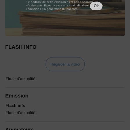
Le podcast de cette émission n'est pas disponible ou
n'existe pas. Il peut y avoir un certain délai entre la fin de
Ok
l'émission et la génération du podcast.
FLASH INFO
Regarder la vidéo
Flash d'actualité.
Emission
Flash info
Flash d'actualité.
Animateurs