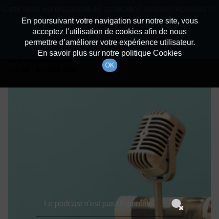
batiradio
Cette radio est disponible en application android ! Appuyez ci-
Description du canal
dessous pour l'installer.
En poursuivant votre navigation sur notre site, vous
acceptez l’utilisation de cookies afin de nous
Détails De L'épisode
Non merci
Télécharger l'application
permettre d’améliorer votre expérience utilisateur.
En savoir plus sur notre politique Cookies
27 avril 2021
à 5h59
OK
durée : Invalid date
Le podcast n'est pas disponible