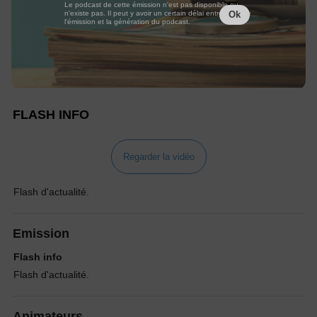
Le podcast de cette émission n'est pas disponible ou
n'existe pas. Il peut y avoir un certain délai entre la fin de
Ok
l'émission et la génération du podcast.
FLASH INFO
Regarder la vidéo
Flash d'actualité.
Emission
Flash info
Flash d'actualité.
Animateurs