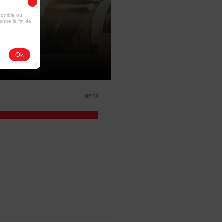
ponible ou
entre la fin de
Ok
02:08