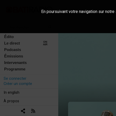
En poursuivant votre navigation sur notre 
Édito
ON
Le direct
AIR
Podcasts
Émissions
Intervenants
Programme
Se connecter
Créer un compte
In english
À propos