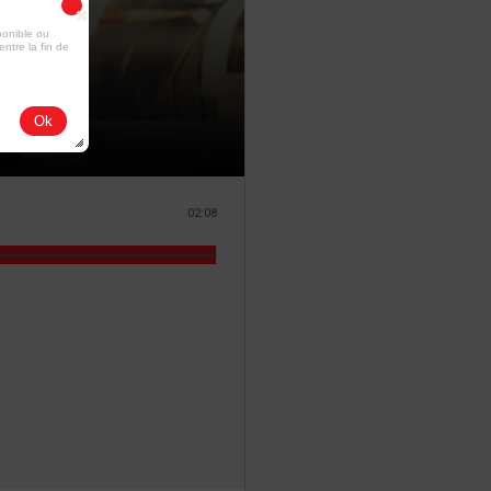
ponible ou
entre la fin de
Ok
02:08