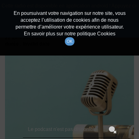
batiradio
Cette radio est disponible en application android ! Appuyez ci-
Description du canal
dessous pour l'installer.
En poursuivant votre navigation sur notre site, vous
acceptez l’utilisation de cookies afin de nous
Détails De L'épisode
Non merci
Télécharger l'application
permettre d’améliorer votre expérience utilisateur.
En savoir plus sur notre politique Cookies
22 avril 2021
à 4h59
OK
durée : Invalid date
Le podcast n'est pas disponible