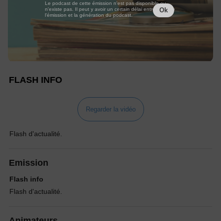
Le podcast de cette émission n'est pas disponible ou
n'existe pas. Il peut y avoir un certain délai entre la fin de
Ok
l'émission et la génération du podcast.
FLASH INFO
Regarder la vidéo
Flash d'actualité.
Emission
Flash info
Flash d'actualité.
Animateurs