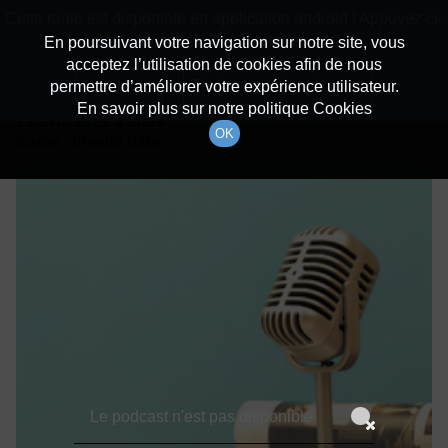
batiradio
Cette radio est disponible en application android ! Appuyez ci-
Description du canal
dessous pour l'installer.
En poursuivant votre navigation sur notre site, vous
acceptez l’utilisation de cookies afin de nous
Détails De L'épisode
Non merci
Télécharger l'application
permettre d’améliorer votre expérience utilisateur.
En savoir plus sur notre politique Cookies
21 avril 2021
à 3h59
OK
durée : Invalid date
Le podcast n'est pas disponible