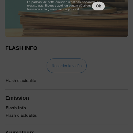
Le podcast de cette émission n'est pas disponible ou
n'existe pas. Il peut y avoir un certain délai entre la fin de
Ok
l'émission et la génération du podcast.
FLASH INFO
Regarder la vidéo
Flash d'actualité.
Emission
Flash info
Flash d'actualité.
Animateurs