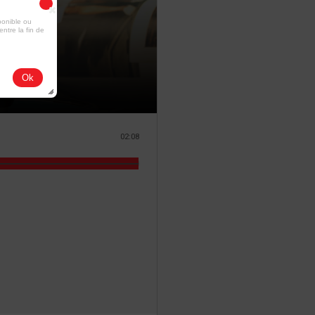
ponible ou
entre la fin de
Ok
02:08