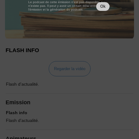
Le podcast de cette émission n'est pas disponible ou
n'existe pas. Il peut y avoir un certain délai entre la fin de
Ok
l'émission et la génération du podcast.
FLASH INFO
Regarder la vidéo
Flash d'actualité.
Emission
Flash info
Flash d'actualité.
Animateurs