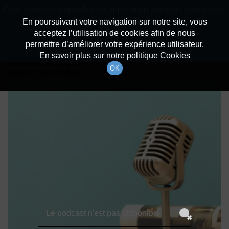
batiradio
Cette radio est disponible en application android ! Appuyez ci-
Description du canal
dessous pour l'installer.
En poursuivant votre navigation sur notre site, vous
acceptez l’utilisation de cookies afin de nous
Détails De L'épisode
Non merci
Télécharger l'application
permettre d’améliorer votre expérience utilisateur.
En savoir plus sur notre politique Cookies
24 octobre 2021
à 6h59
OK
durée : Invalid date
Le podcast n'est pas disponible