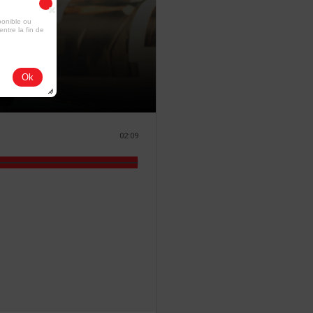
ponible ou
entre la fin de
Ok
02:09