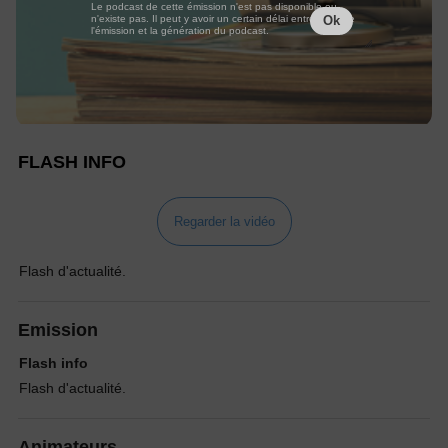
Le podcast de cette émission n'est pas disponible ou
n'existe pas. Il peut y avoir un certain délai entre la fin de
Ok
l'émission et la génération du podcast.
FLASH INFO
Regarder la vidéo
Flash d'actualité.
Emission
Flash info
Flash d'actualité.
Animateurs