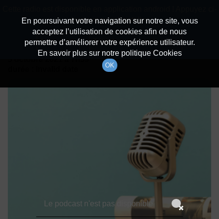
batiradio
Cette radio est disponible en application android ! Appuyez ci-
Description du canal
dessous pour l'installer.
En poursuivant votre navigation sur notre site, vous
acceptez l’utilisation de cookies afin de nous
Détails De L'épisode
Non merci
Télécharger l'application
permettre d’améliorer votre expérience utilisateur.
En savoir plus sur notre politique Cookies
5 octobre 2021
à 7h59
OK
durée : Invalid date
Le podcast n'est pas disponible