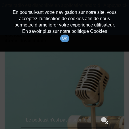
batiradio
Cette radio est disponible en application android ! Appuyez ci-
Description du canal
dessous pour l'installer.
En poursuivant votre navigation sur notre site, vous
acceptez l’utilisation de cookies afin de nous
Détails De L'épisode
Non merci
Télécharger l'application
permettre d’améliorer votre expérience utilisateur.
En savoir plus sur notre politique Cookies
4 octobre 2021
à 18h59
OK
durée : Invalid date
Le podcast n'est pas disponible