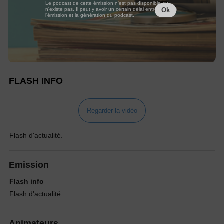
Le podcast de cette émission n'est pas disponible ou
n'existe pas. Il peut y avoir un certain délai entre la fin de
Ok
l'émission et la génération du podcast.
FLASH INFO
Regarder la vidéo
Flash d'actualité.
Emission
Flash info
Flash d'actualité.
Animateurs