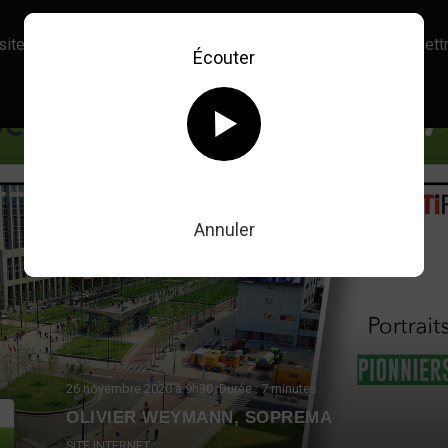
site, vous acceptez l’utilisation de cookies afin de nous permettr
Écouter
En savoir plus sur notre politique Cookies
OK
Retour au direct
Annuler
26 novembre 2020
à 9h30
, Durée : 7 minutes
OLIVIER WEYMANN, SOPREMA
SITE INTERNET :