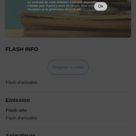
Le podcast de cette émission n'est pas disponible ou
n'existe pas. Il peut y avoir un certain délai entre la fin de
Ok
l'émission et la génération du podcast.
FLASH INFO
Regarder la vidéo
Flash d'actualité.
Emission
Flash info
Flash d'actualité.
Animateurs