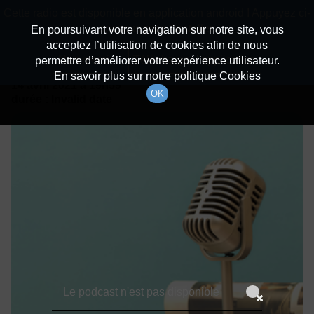
batiradio
Cette radio est disponible en application android ! Appuyez ci-
Description du canal
dessous pour l'installer.
En poursuivant votre navigation sur notre site, vous
acceptez l’utilisation de cookies afin de nous
Détails De L'épisode
Non merci
Télécharger l'application
permettre d’améliorer votre expérience utilisateur.
En savoir plus sur notre politique Cookies
14 avril 2021
à 19h59
OK
durée : Invalid date
Le podcast n'est pas disponible