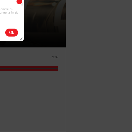
ponible ou
entre la fin de
Ok
02:09