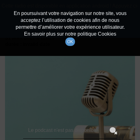
batiradio
Cette radio est disponible en application android ! Appuyez ci-
Description du canal
dessous pour l'installer.
En poursuivant votre navigation sur notre site, vous
acceptez l’utilisation de cookies afin de nous
Détails De L'épisode
Non merci
Télécharger l'application
permettre d’améliorer votre expérience utilisateur.
En savoir plus sur notre politique Cookies
31 août 2021
à 12h29
OK
durée : Invalid date
Le podcast n'est pas disponible