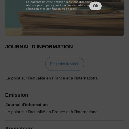
Le podcast de cette émission n'est pas disponible ou
n'existe pas. Il peut y avoir un certain délai entre la fin de
Ok
l'émission et la génération du podcast.
JOURNAL D'INFORMATION
Regarder la vidéo
Le point sur l’actualité en France et à l’international.
Emission
Journal d'information
Le point sur l’actualité en France et à l’international.
Animateurs