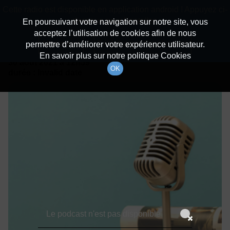
batiradio
Cette radio est disponible en application android ! Appuyez ci-
Description du canal
dessous pour l'installer.
En poursuivant votre navigation sur notre site, vous
acceptez l’utilisation de cookies afin de nous
Détails De L'épisode
Non merci
Télécharger l'application
permettre d’améliorer votre expérience utilisateur.
En savoir plus sur notre politique Cookies
30 août 2021
à 12h59
OK
durée : Invalid date
Le podcast n'est pas disponible