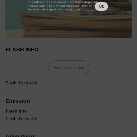
Le podcast de cette émission n'est pas disponible ou
n'existe pas. Il peut y avoir un certain délai entre la fin de
Ok
l'émission et la génération du podcast.
FLASH INFO
Regarder la vidéo
Flash d'actualité.
Emission
Flash info
Flash d'actualité.
Animateurs