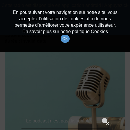
batiradio
Cette radio est disponible en application android ! Appuyez ci-
Description du canal
dessous pour l'installer.
En poursuivant votre navigation sur notre site, vous
acceptez l’utilisation de cookies afin de nous
Détails De L'épisode
Non merci
Télécharger l'application
permettre d’améliorer votre expérience utilisateur.
En savoir plus sur notre politique Cookies
13 avril 2021
à 10h29
OK
durée : Invalid date
Le podcast n'est pas disponible