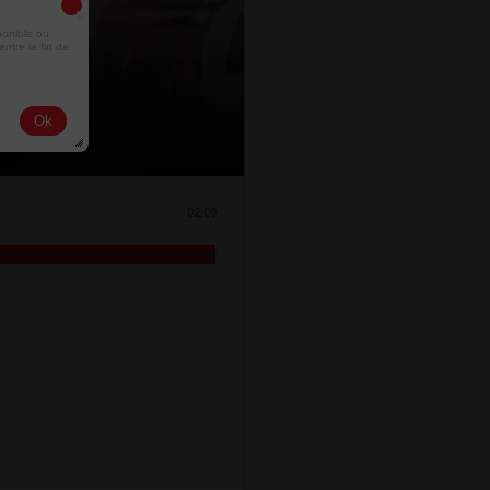
ponible ou
entre la fin de
Ok
02:09