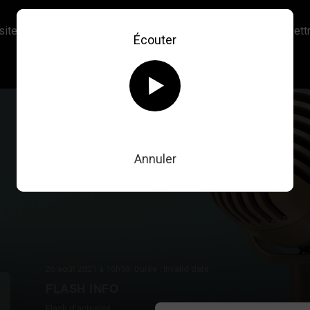
site, vous acceptez l’utilisation de cookies afin de nous permettr
Écouter
En savoir plus sur notre politique Cookies
OK
Annuler
26 août 2021
à 16h59
, Durée : Invalid date
FLASH INFO
Flash d'actualité.