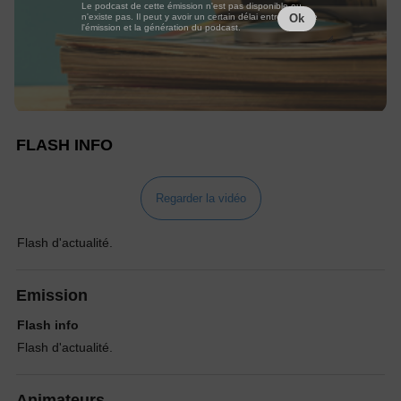
Le podcast de cette émission n'est pas disponible ou
n'existe pas. Il peut y avoir un certain délai entre la fin de
Ok
l'émission et la génération du podcast.
FLASH INFO
Regarder la vidéo
Flash d'actualité.
Emission
Flash info
Flash d'actualité.
Animateurs