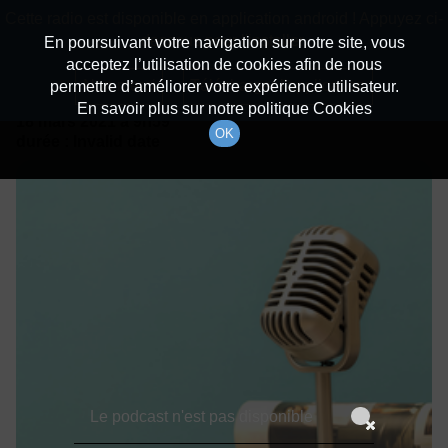
batiradio
Cette radio est disponible en application android ! Appuyez ci-
Description du canal
dessous pour l'installer.
En poursuivant votre navigation sur notre site, vous
acceptez l’utilisation de cookies afin de nous
Détails De L'épisode
Non merci
Télécharger l'application
permettre d’améliorer votre expérience utilisateur.
En savoir plus sur notre politique Cookies
18 mars 2021
à 9h59
OK
durée : Invalid date
Le podcast n'est pas disponible