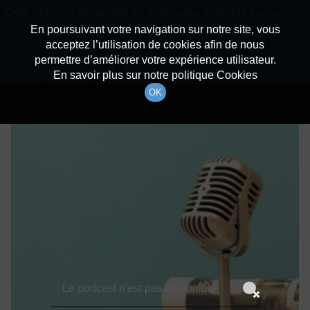
batiradio
Cette radio est disponible en application android ! Appuyez ci-
Description du canal
dessous pour l'installer.
En poursuivant votre navigation sur notre site, vous
acceptez l’utilisation de cookies afin de nous
Détails De L'épisode
Non merci
Télécharger l'application
permettre d’améliorer votre expérience utilisateur.
En savoir plus sur notre politique Cookies
12 avril 2021
à 20h59
OK
durée : Invalid date
Le podcast n'est pas disponible