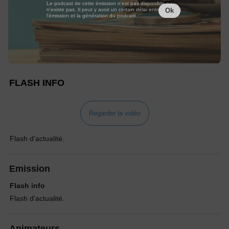
Le podcast de cette émission n'est pas disponible ou
n'existe pas. Il peut y avoir un certain délai entre la fin de
Ok
l'émission et la génération du podcast.
FLASH INFO
Regarder la vidéo
Flash d'actualité.
Emission
Flash info
Flash d'actualité.
Animateurs