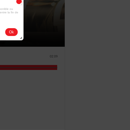
ponible ou
entre la fin de
Ok
02:09