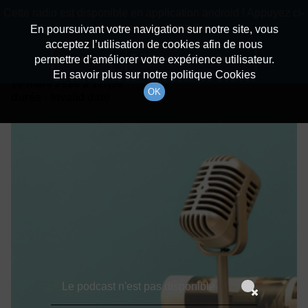
batiradio
Cette radio est disponible en application android ! Appuyez ci-
Description du canal
dessous pour l'installer.
En poursuivant votre navigation sur notre site, vous
acceptez l’utilisation de cookies afin de nous
Détails De L'épisode
Non merci
Télécharger l'application
permettre d’améliorer votre expérience utilisateur.
En savoir plus sur notre politique Cookies
20 mars 2026
à 12h59
OK
durée : Invalid date
Le podcast n'est pas disponible