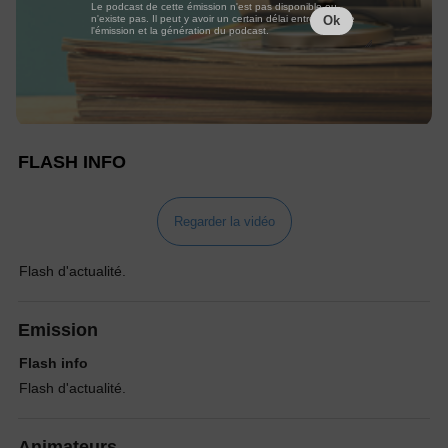
Le podcast de cette émission n'est pas disponible ou
n'existe pas. Il peut y avoir un certain délai entre la fin de
Ok
l'émission et la génération du podcast.
FLASH INFO
Regarder la vidéo
Flash d'actualité.
Emission
Flash info
Flash d'actualité.
Animateurs