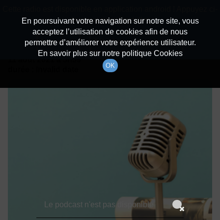
batiradio
Cette radio est disponible en application android ! Appuyez ci-
Description du canal
dessous pour l'installer.
En poursuivant votre navigation sur notre site, vous
acceptez l’utilisation de cookies afin de nous
Détails De L'épisode
Non merci
Télécharger l'application
permettre d’améliorer votre expérience utilisateur.
En savoir plus sur notre politique Cookies
11 août 2021
à 5h59
OK
durée : Invalid date
Le podcast n'est pas disponible