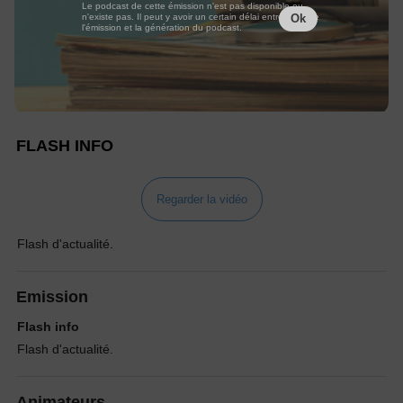
Le podcast de cette émission n'est pas disponible ou
n'existe pas. Il peut y avoir un certain délai entre la fin de
Ok
l'émission et la génération du podcast.
FLASH INFO
Regarder la vidéo
Flash d'actualité.
Emission
Flash info
Flash d'actualité.
Animateurs