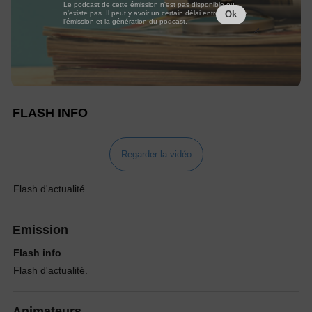
Le podcast de cette émission n'est pas disponible ou
n'existe pas. Il peut y avoir un certain délai entre la fin de
Ok
l'émission et la génération du podcast.
FLASH INFO
Regarder la vidéo
Flash d'actualité.
Emission
Flash info
Flash d'actualité.
Animateurs