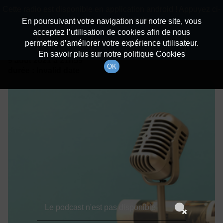
batiradio
Cette radio est disponible en application android ! Appuyez ci-
Description du canal
dessous pour l'installer.
En poursuivant votre navigation sur notre site, vous
acceptez l’utilisation de cookies afin de nous
Détails De L'épisode
Non merci
Télécharger l'application
permettre d’améliorer votre expérience utilisateur.
En savoir plus sur notre politique Cookies
9 août 2021
à 21h59
OK
durée : Invalid date
Le podcast n'est pas disponible