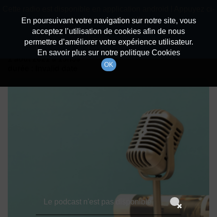
batiradio
Cette radio est disponible en application android ! Appuyez ci-
Description du canal
dessous pour l'installer.
En poursuivant votre navigation sur notre site, vous
acceptez l’utilisation de cookies afin de nous
Détails De L'épisode
Non merci
Télécharger l'application
permettre d’améliorer votre expérience utilisateur.
En savoir plus sur notre politique Cookies
1 août 2021
à 15h59
OK
durée : Invalid date
Le podcast n'est pas disponible