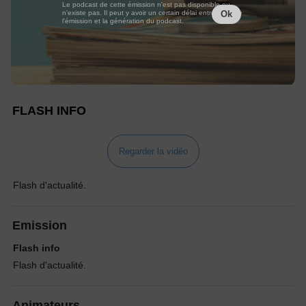
Le podcast de cette émission n'est pas disponible ou
n'existe pas. Il peut y avoir un certain délai entre la fin de
Ok
l'émission et la génération du podcast.
FLASH INFO
Regarder la vidéo
Flash d'actualité.
Emission
Flash info
Flash d'actualité.
Animateurs