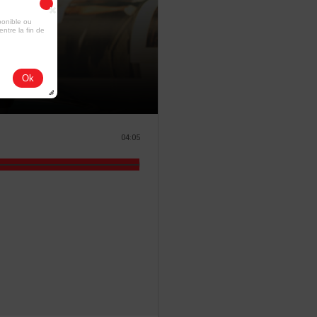
ponible ou
entre la fin de
Ok
04:05