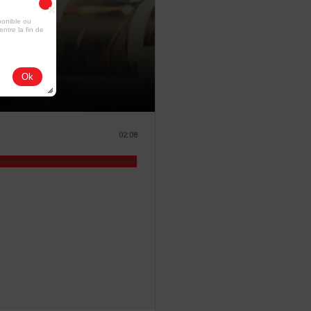
ponible ou
entre la fin de
Ok
02:08