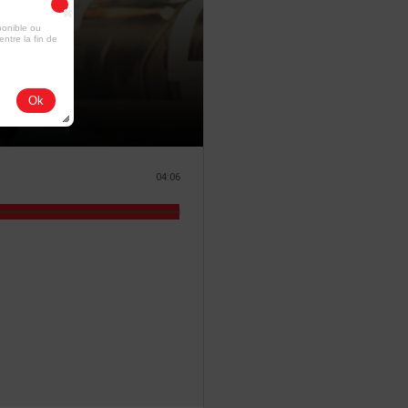
ponible ou
entre la fin de
Ok
04:06