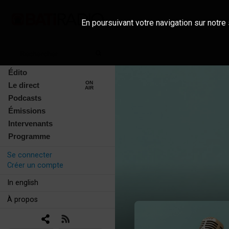
En poursuivant votre navigation sur notre 
Édito
ON
Le direct
AIR
Podcasts
Émissions
Intervenants
Programme
Se connecter
Créer un compte
In english
À propos