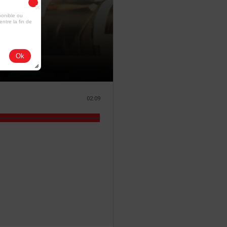
ponible ou
entre la fin de
Ok
02:09