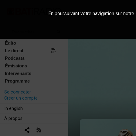
En poursuivant votre navigation sur notre 
Édito
ON
Le direct
AIR
Podcasts
Émissions
Intervenants
Programme
Se connecter
Créer un compte
In english
À propos