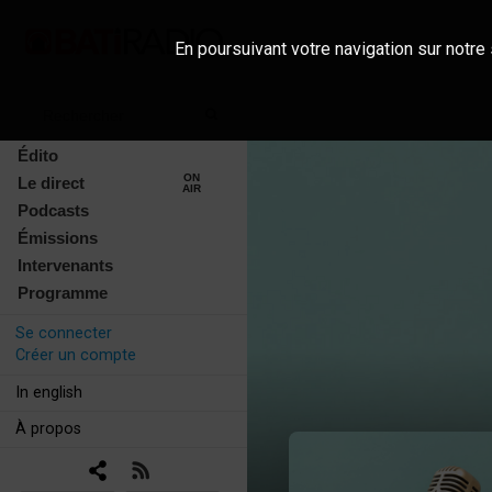
En poursuivant votre navigation sur notre 
Édito
ON
Le direct
AIR
Podcasts
Émissions
Intervenants
Programme
Se connecter
Créer un compte
In english
À propos