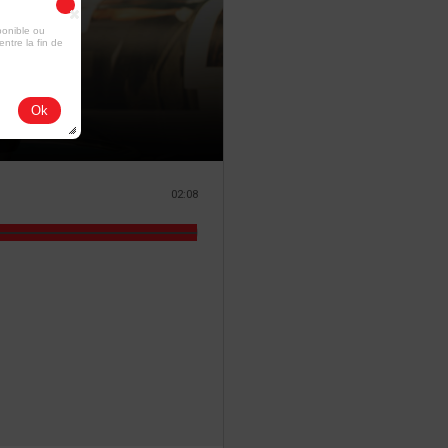
ponible ou
entre la fin de
Ok
02:08