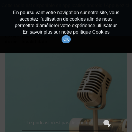
batiradio
Cette radio est disponible en application android ! Appuyez ci-
Description du canal
dessous pour l'installer.
En poursuivant votre navigation sur notre site, vous
acceptez l’utilisation de cookies afin de nous
Détails De L'épisode
Non merci
Télécharger l'application
permettre d’améliorer votre expérience utilisateur.
En savoir plus sur notre politique Cookies
25 avril 2024
à 11h59
OK
durée : Invalid date
Le podcast n'est pas disponible