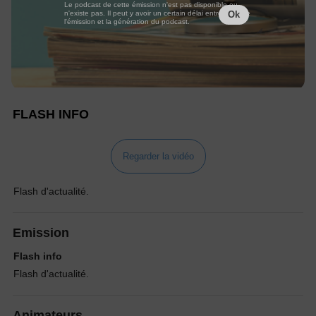
Le podcast de cette émission n'est pas disponible ou
n'existe pas. Il peut y avoir un certain délai entre la fin de
Ok
l'émission et la génération du podcast.
FLASH INFO
Regarder la vidéo
Flash d'actualité.
Emission
Flash info
Flash d'actualité.
Animateurs