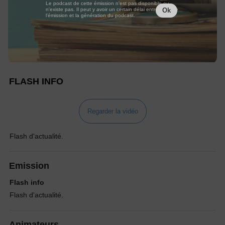
Le podcast de cette émission n'est pas disponible ou
n'existe pas. Il peut y avoir un certain délai entre la fin de
Ok
l'émission et la génération du podcast.
FLASH INFO
Regarder la vidéo
Flash d'actualité.
Emission
Flash info
Flash d'actualité.
Animateurs