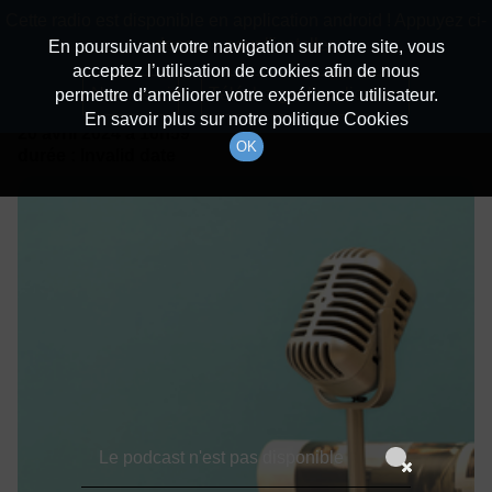
batiradio
Cette radio est disponible en application android ! Appuyez ci-
Description du canal
dessous pour l'installer.
En poursuivant votre navigation sur notre site, vous
acceptez l’utilisation de cookies afin de nous
Détails De L'épisode
Non merci
Télécharger l'application
permettre d’améliorer votre expérience utilisateur.
En savoir plus sur notre politique Cookies
20 avril 2024
à 10h59
OK
durée : Invalid date
Le podcast n'est pas disponible