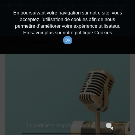
batiradio
Cette radio est disponible en application android ! Appuyez ci-
Description du canal
dessous pour l'installer.
En poursuivant votre navigation sur notre site, vous
acceptez l’utilisation de cookies afin de nous
Détails De L'épisode
Non merci
Télécharger l'application
permettre d’améliorer votre expérience utilisateur.
En savoir plus sur notre politique Cookies
9 avril 2024
à 8h59
OK
durée : Invalid date
Le podcast n'est pas disponible