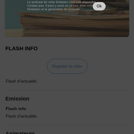
Le podcast de cette émission n'est pas disponible ou
n'existe pas. Il peut y avoir un certain délai entre la fin de
Ok
l'émission et la génération du podcast.
FLASH INFO
Regarder la vidéo
Flash d'actualité.
Emission
Flash info
Flash d'actualité.
Animateurs