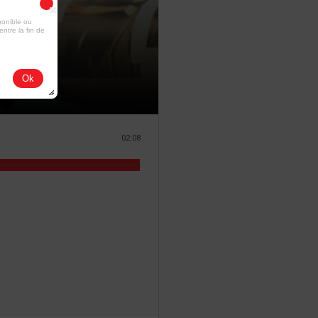
ponible ou
entre la fin de
Ok
02:08