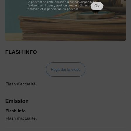
Le podcast de cette émission n'est pas disponible ou
n'existe pas. Il peut y avoir un certain délai entre la fin de
Ok
l'émission et la génération du podcast.
FLASH INFO
Regarder la vidéo
Flash d'actualité.
Emission
Flash info
Flash d'actualité.