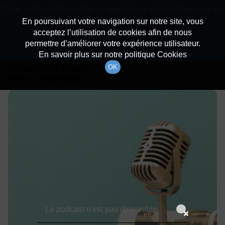
batiradio
Cette radio est disponible en application android ! Appuyez ci-
Description du canal
dessous pour l'installer.
En poursuivant votre navigation sur notre site, vous
acceptez l’utilisation de cookies afin de nous
Détails De L'émission
Non merci
Télécharger l'application
permettre d’améliorer votre expérience utilisateur.
En savoir plus sur notre politique Cookies
OK
29 mars 2024
à 11h59
durée : Invalid date
Le podcast n'est pas disponible