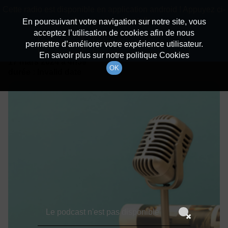
batiradio
Cette radio est disponible en application android ! Appuyez ci-
Description du canal
dessous pour l'installer.
En poursuivant votre navigation sur notre site, vous
acceptez l’utilisation de cookies afin de nous
Détails De L'épisode
Non merci
Télécharger l'application
permettre d’améliorer votre expérience utilisateur.
En savoir plus sur notre politique Cookies
17 mars 2024
à 4h59
OK
durée : Invalid date
Le podcast n'est pas disponible