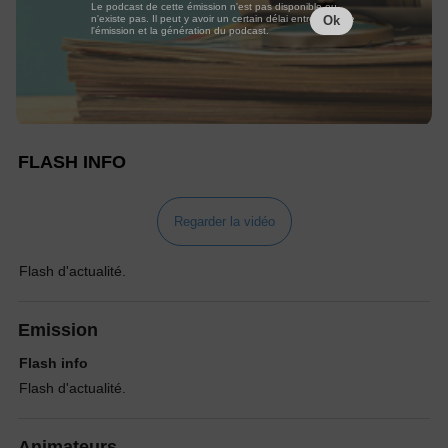
Le podcast de cette émission n'est pas disponible ou
n'existe pas. Il peut y avoir un certain délai entre la fin de
Ok
l'émission et la génération du podcast.
FLASH INFO
Regarder la vidéo
Flash d'actualité.
Emission
Flash info
Flash d'actualité.
Animateurs