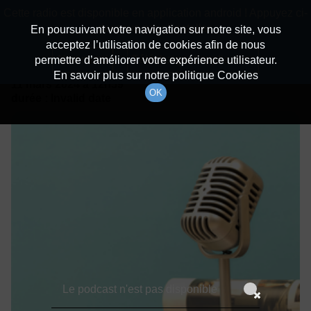
batiradio
Cette radio est disponible en application android ! Appuyez ci-
Description du canal
dessous pour l'installer.
En poursuivant votre navigation sur notre site, vous
acceptez l’utilisation de cookies afin de nous
Détails De L'épisode
Non merci
Télécharger l'application
permettre d’améliorer votre expérience utilisateur.
En savoir plus sur notre politique Cookies
11 mars 2024
à 12h59
OK
durée : Invalid date
Le podcast n'est pas disponible