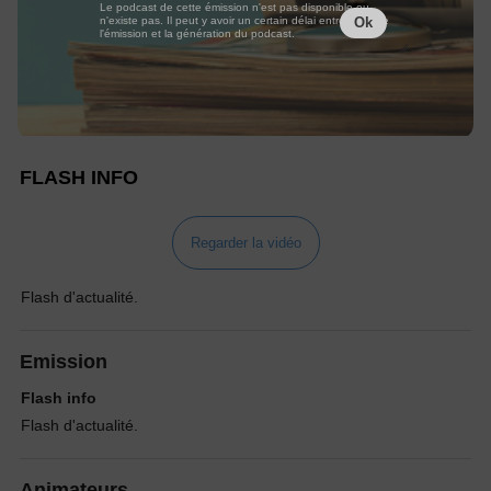
Le podcast de cette émission n'est pas disponible ou
n'existe pas. Il peut y avoir un certain délai entre la fin de
Ok
l'émission et la génération du podcast.
FLASH INFO
Regarder la vidéo
Flash d'actualité.
Emission
Flash info
Flash d'actualité.
Animateurs