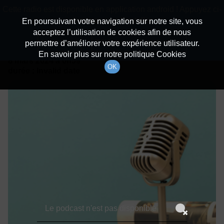
batiradio
Cette radio est disponible en application android ! Appuyez ci-
Description du canal
dessous pour l'installer.
En poursuivant votre navigation sur notre site, vous
acceptez l’utilisation de cookies afin de nous
Détails De L'épisode
Non merci
Télécharger l'application
permettre d’améliorer votre expérience utilisateur.
En savoir plus sur notre politique Cookies
8 mars 2024
à 6h59
OK
durée : Invalid date
Le podcast n'est pas disponible