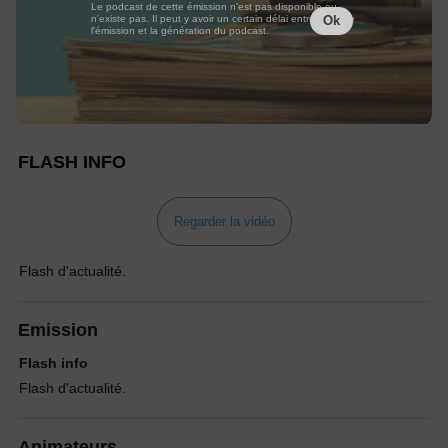
Le podcast de cette émission n'est pas disponible ou
n'existe pas. Il peut y avoir un certain délai entre la fin de
Ok
l'émission et la génération du podcast.
FLASH INFO
Regarder la vidéo
Flash d'actualité.
Emission
Flash info
Flash d'actualité.
Animateurs