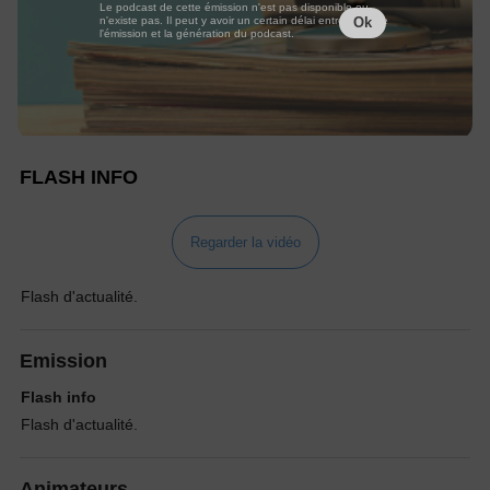
Le podcast de cette émission n'est pas disponible ou
n'existe pas. Il peut y avoir un certain délai entre la fin de
Ok
l'émission et la génération du podcast.
FLASH INFO
Regarder la vidéo
Flash d'actualité.
Emission
Flash info
Flash d'actualité.
Animateurs