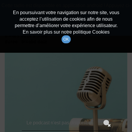
batiradio
Cette radio est disponible en application android ! Appuyez ci-
Description du canal
dessous pour l'installer.
En poursuivant votre navigation sur notre site, vous
acceptez l’utilisation de cookies afin de nous
Détails De L'épisode
Non merci
Télécharger l'application
permettre d’améliorer votre expérience utilisateur.
En savoir plus sur notre politique Cookies
6 mars 2024
à 5h59
OK
durée : Invalid date
Le podcast n'est pas disponible