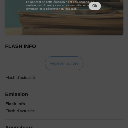
Le podcast de cette émission n'est pas disponible ou
n'existe pas. Il peut y avoir un certain délai entre la fin de
Ok
l'émission et la génération du podcast.
FLASH INFO
Regarder la vidéo
Flash d'actualité.
Emission
Flash info
Flash d'actualité.
Animateurs