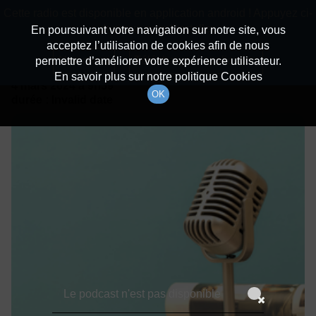
batiradio
Cette radio est disponible en application android ! Appuyez ci-
Description du canal
dessous pour l'installer.
En poursuivant votre navigation sur notre site, vous
acceptez l’utilisation de cookies afin de nous
Détails De L'épisode
Non merci
Télécharger l'application
permettre d’améliorer votre expérience utilisateur.
En savoir plus sur notre politique Cookies
4 mars 2024
à 9h59
OK
durée : Invalid date
Le podcast n'est pas disponible