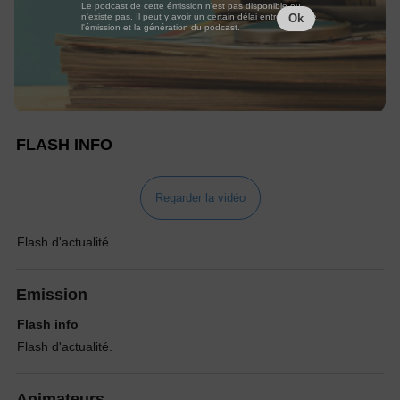
Le podcast de cette émission n'est pas disponible ou
n'existe pas. Il peut y avoir un certain délai entre la fin de
Ok
l'émission et la génération du podcast.
FLASH INFO
Regarder la vidéo
Flash d'actualité.
Emission
Flash info
Flash d'actualité.
Animateurs