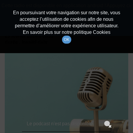
batiradio
Cette radio est disponible en application android ! Appuyez ci-
Description du canal
dessous pour l'installer.
En poursuivant votre navigation sur notre site, vous
acceptez l’utilisation de cookies afin de nous
Détails De L'épisode
Non merci
Télécharger l'application
permettre d’améliorer votre expérience utilisateur.
En savoir plus sur notre politique Cookies
23 février 2024
à 6h59
OK
durée : Invalid date
Le podcast n'est pas disponible