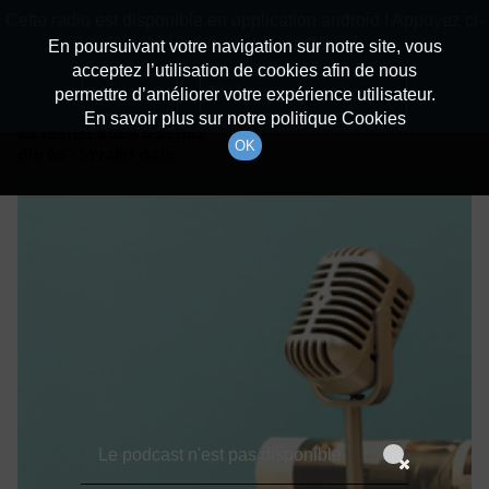
batiradio
Cette radio est disponible en application android ! Appuyez ci-
Description du canal
dessous pour l'installer.
En poursuivant votre navigation sur notre site, vous
acceptez l’utilisation de cookies afin de nous
Détails De L'épisode
Non merci
Télécharger l'application
permettre d’améliorer votre expérience utilisateur.
En savoir plus sur notre politique Cookies
21 février 2024
à 17h59
OK
durée : Invalid date
Le podcast n'est pas disponible