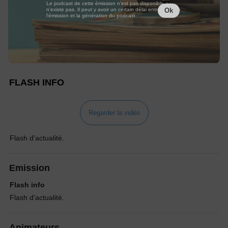
Le podcast de cette émission n'est pas disponible ou
n'existe pas. Il peut y avoir un certain délai entre la fin de
Ok
l'émission et la génération du podcast.
FLASH INFO
Regarder la vidéo
Flash d'actualité.
Emission
Flash info
Flash d'actualité.
Animateurs