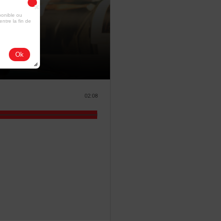
ponible ou
entre la fin de
Ok
02:08