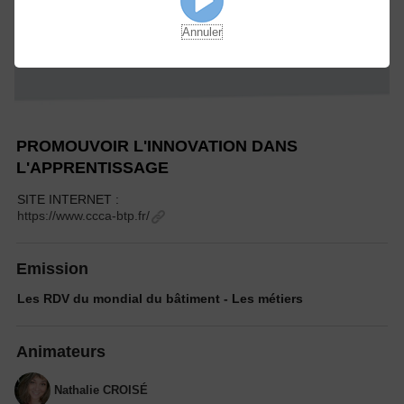
Annuler
PROMOUVOIR L'INNOVATION DANS
L'APPRENTISSAGE
SITE INTERNET :
https://www.ccca-btp.fr/
Emission
Les RDV du mondial du bâtiment - Les métiers
Animateurs
Nathalie CROISÉ