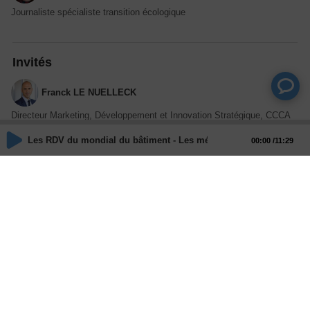
Journaliste spécialiste transition écologique
Invités
Franck LE NUELLECK
Directeur Marketing, Développement et Innovation Stratégique, CCCA
BTP
Les RDV du mondial du bâtiment - Les métiers - Promouvoir l'inn
00:00
11:29
Actions
Partager
Commentaires
Aucun commentaire posté pour le moment