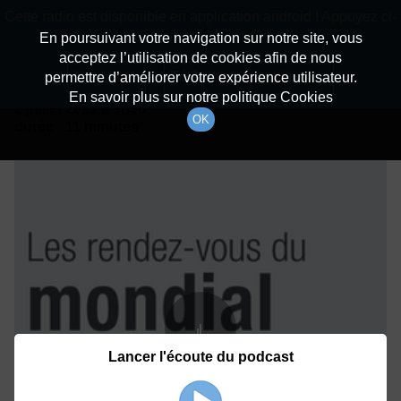
batiradio
Cette radio est disponible en application android ! Appuyez ci-
Description du canal
dessous pour l'installer.
En poursuivant votre navigation sur notre site, vous
acceptez l’utilisation de cookies afin de nous
Détails De L'épisode
Non merci
Télécharger l'application
permettre d’améliorer votre expérience utilisateur.
En savoir plus sur notre politique Cookies
2 juillet 2021
à 9h30
OK
durée : 11 minutes
Lancer l'écoute du podcast