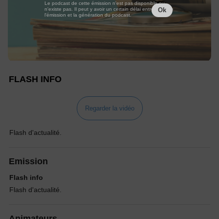
Le podcast de cette émission n'est pas disponible ou
n'existe pas. Il peut y avoir un certain délai entre la fin de
Ok
l'émission et la génération du podcast.
FLASH INFO
Regarder la vidéo
Flash d'actualité.
Emission
Flash info
Flash d'actualité.
Animateurs