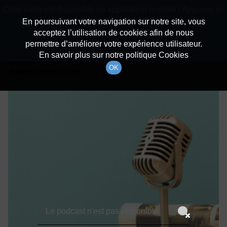
batiradio
Cette radio est disponible en application android ! Appuyez ci-
Description du canal
dessous pour l'installer.
En poursuivant votre navigation sur notre site, vous
acceptez l’utilisation de cookies afin de nous
Détails De L'épisode
Non merci
Télécharger l'application
permettre d’améliorer votre expérience utilisateur.
En savoir plus sur notre politique Cookies
24 janvier 2024
à 9h59
OK
durée : Invalid date
Le podcast n'est pas disponible