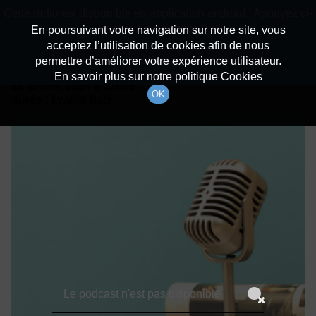
batiradio
Cette radio est disponible en application android ! Appuyez ci-
Description du canal
dessous pour l'installer.
En poursuivant votre navigation sur notre site, vous
acceptez l’utilisation de cookies afin de nous
Détails De L'épisode
Non merci
Télécharger l'application
permettre d’améliorer votre expérience utilisateur.
En savoir plus sur notre politique Cookies
22 janvier 2024
à 12h59
OK
durée : Invalid date
Le podcast n'est pas disponible