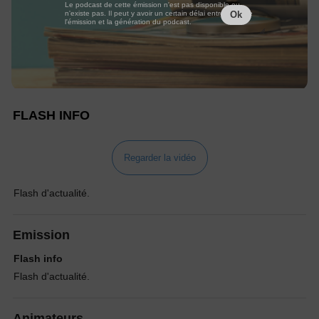
Le podcast de cette émission n'est pas disponible ou
n'existe pas. Il peut y avoir un certain délai entre la fin de
Ok
l'émission et la génération du podcast.
FLASH INFO
Regarder la vidéo
Flash d'actualité.
Emission
Flash info
Flash d'actualité.
Animateurs