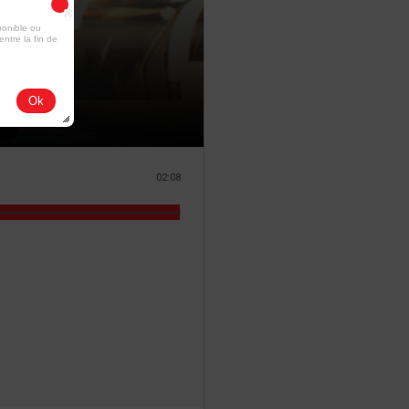
ponible ou
entre la fin de
Ok
02:08